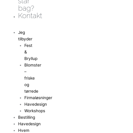
står
bag?
Kontakt
Jeg
tilbyder
Fest
&
Bryllup
Blomster
–
friske
og
tørrede
Firmaløsninger
Havedesign
Workshops
Bestilling
Havedesign
Hvem