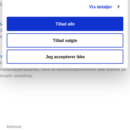
Datoer for workshops er lige på trapperne...
Vis detaljer
Tillad alle
Morsdag buket
Søndag d. 12 maj er det mors dag. Buketten består af skønne
frilandsblomster. Bestil din buket allerede nu.
Tillad valgte
Jeg accepterer ikke
Virksomheds Blomster
Hos Blomsterfabrikken kan din virksomhed bestille
medarbejderbuketter, have et blomsterabonnement eller komme på
kreativ workshop.
Adresse