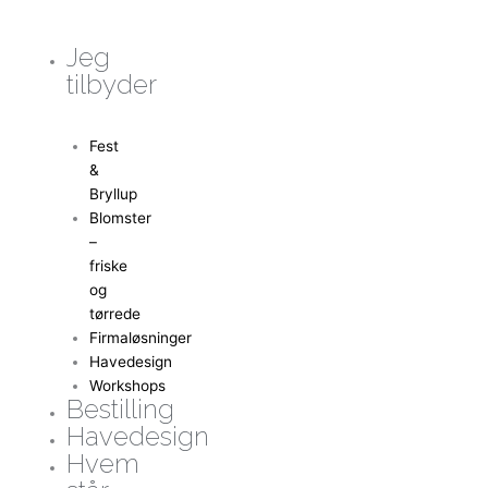
Gå
til
Jeg
indholdet
tilbyder
Fest
&
Bryllup
Blomster
–
friske
og
tørrede
Firmaløsninger
Havedesign
Workshops
Bestilling
Havedesign
Hvem