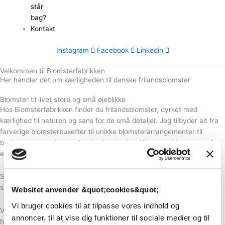
står
bag?
Kontakt
Instagram
Facebook
Linkedin
Velkommen til Blomsterfabrikken
Her handler det om kærligheden til danske frilandsblomster
Blomster til livet store og små øjeblikke
Hos Blomsterfabrikken finder du frilandsblomster, dyrket med
kærlighed til naturen og sans for de små detaljer. Jeg tilbyder alt fra
farverige blomsterbuketter til unikke blomsterarrangementer til
bryllupper og andre særlige begivenheder. Alle vores blomster er fra
egen blomstermark i Vejle.
Skal du arrangere en smuk og personlig afsked? Jeg skaber også
stemningsfuld kistepynt, der sætter et personligt præg på dagen.
Websitet anvender &quot;cookies&quot;
Vi bruger cookies til at tilpasse vores indhold og
Vil du selv prøve kræfter med blomsterkunsten? Deltag i en af mine
annoncer, til at vise dig funktioner til sociale medier og til
hyggelige workshops i Vejle, hvor kreativitet og blomsterhygge går