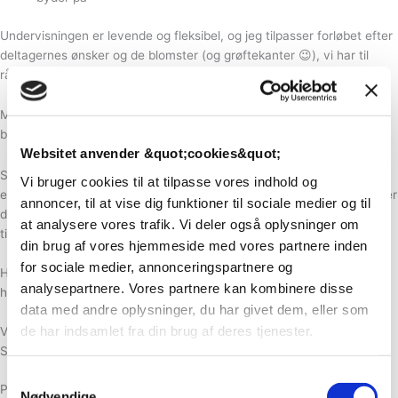
Undervisningen er levende og fleksibel, og jeg tilpasser forløbet efter
deltagernes ønsker og de blomster (og grøftekanter 😉), vi har til
rådighed.
Mit mål er at give dig mod og redskaber til selv at skabe smukke
blomster – uden at købe dig fattig i importerede blomster.
Websitet anvender &quot;cookies&quot;
Selvom juni ikke er måneden med det største blomsterflor i marken,
Vi bruger cookies til at tilpasse vores indhold og
er det til gengæld en tid, hvor naturen er fuld af muligheder. Måske er
annoncer, til at vise dig funktioner til sociale medier og til
det netop derfor, at juni-forløbet er det, jeg har fået allerbedste
at analysere vores trafik. Vi deler også oplysninger om
tilbagemeldinger på
din brug af vores hjemmeside med vores partnere inden
for sociale medier, annonceringspartnere og
Hvis du længes efter forårsfølelse, kreativ fordybelse og blomster i
analysepartnere. Vores partnere kan kombinere disse
hænderne – så er det her noget for dig 💚
data med andre oplysninger, du har givet dem, eller som
de har indsamlet fra din brug af deres tjenester.
Vil du sikre dig en plads allerede nu?
Send mig en mail på info@blomsterfabrikken.dk
Samtykkevalg
Planlæg din skærehave
Nødvendige