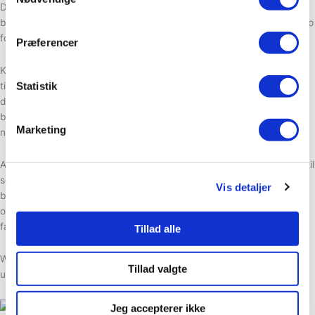
Drømmer du om at binde dine egne buketter, arbejde kreativt med
blomster og finde inspiration direkte i naturen? Så er denne workshop
for dig!
Præferencer
Kom med ud på blomstermarken og oplev hele processen – fra mark
Statistik
til buket. På denne workshop starter vi med en tur i marken, hvor
deltagerne selv plukker blomster til deres buket. Herefter viser
blomsterbonde Fie Boesgaard, hvordan man binder en smuk og
Marketing
naturlig buket i spiral.
Aftenen indeholder både demonstration, fortælling og masser af tid til
selv at binde. Der er fokus på spiralteknikken,
Vis detaljer
blomstersammensætning og på at skabe en buket med bevægelse
og personlighed. Fie hjælper undervejs både individuelt og i
fællesskab.
Tillad alle
Workshoppen er for alle, der har lyst til at arbejde med blomster –
Tillad valgte
uanset erfaring.
Tirsdag d. 25 august
Jeg accepterer ikke