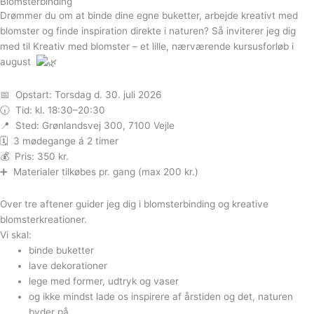
Blomsterbinding
Drømmer du om at binde dine egne buketter, arbejde kreativt med
blomster og finde inspiration direkte i naturen? Så inviterer jeg dig
med til Kreativ med blomster – et lille, nærværende kursusforløb i
august
📅 Opstart: Torsdag d. 30. juli 2026
🕡 Tid: kl. 18:30–20:30
📍 Sted: Grønlandsvej 300, 7100 Vejle
🗓 3 mødegange á 2 timer
💰 Pris: 350 kr.
➕ Materialer tilkøbes pr. gang (max 200 kr.)
Over tre aftener guider jeg dig i blomsterbinding og kreative
blomsterkreationer.
Vi skal:
binde buketter
lave dekorationer
lege med former, udtryk og vaser
og ikke mindst lade os inspirere af årstiden og det, naturen
byder på