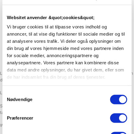
Websitet anvender &quot;cookies&quot;
Vi bruger cookies til at tilpasse vores indhold og
annoncer, til at vise dig funktioner til sociale medier og til
at analysere vores trafik. Vi deler også oplysninger om
din brug af vores hjemmeside med vores partnere inden
for sociale medier, annonceringspartnere og
analysepartnere. Vores partnere kan kombinere disse
data med andre oplysninger, du har givet dem, eller som
Levering af friske blomster til din virksomhed. Du bestemmer selv om
de har indsamlet fra din brug af deres tjenester.
det skal være hver uge, hver 14 dag eller én gang om måneden.
Location
Samtykkevalg
Nødvendige
Skal blomstermarken danne rammen for dit næste photoshoot? Så
tag endelig kontakt for et uforpligtende tilbud.
Præferencer
Workshops