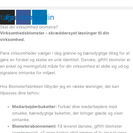
Gå
til
stagram
Facebook
Linkedin
indholdet
Skal din virksomhed blomstre?
Virksomhedsblomster – skræddersyet løsninger til din
virksomhed.
Flere virksomheder vælger i dag grønne og bæredygtige tiltag for at
gøre en forskel og skabe en unik identitet. Danske, giftfri blomster er
en enkel og meningsfuld måde for din virksomhed at skille sig ud og
signalere omtanke for miljøet.
Hos Blomsterfabrikken tilbyder jeg en række løsninger, der kan
tilpasses dine behov:
Medarbejderbuketter:
Forkæl dine medarbejdere med
smukke, bæredygtige buketter, der bringer glæde og viser
omtanke.
Blomsterabonnement:
Få leveret danske, giftfri blomster
regelmæssigt, så jeres kontor altid emmer af liv og naturens